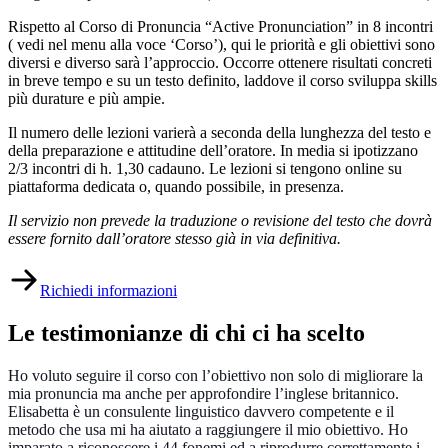
Rispetto al Corso di Pronuncia “Active Pronunciation” in 8 incontri
( vedi nel menu alla voce ‘Corso’), qui le priorità e gli obiettivi sono
diversi e diverso sarà l’approccio. Occorre ottenere risultati concreti
in breve tempo e su un testo definito, laddove il corso sviluppa skills
più durature e più ampie.
Il numero delle lezioni varierà a seconda della lunghezza del testo e
della preparazione e attitudine dell’oratore. In media si ipotizzano
2/3 incontri di h. 1,30 cadauno. Le lezioni si tengono online su
piattaforma dedicata o, quando possibile, in presenza.
Il servizio non prevede la traduzione o revisione del testo che dovrà
essere fornito dall’oratore stesso già in via definitiva.
Richiedi informazioni
Le testimonianze di chi ci ha scelto
Ho voluto seguire il corso con l’obiettivo non solo di migliorare la
mia pronuncia ma anche per approfondire l’inglese britannico.
Elisabetta è un consulente linguistico davvero competente e il
metodo che usa mi ha aiutato a raggiungere il mio obiettivo. Ho
imparato a riconoscere i 44 fonemi ed a riprodurre correttamente i