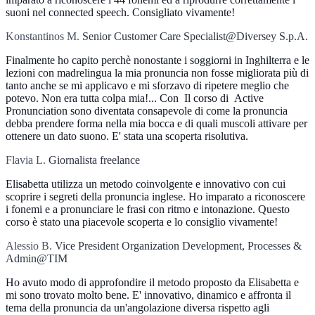
suoni nel connected speech. Consigliato vivamente!
Konstantinos M.
Senior Customer Care Specialist@Diversey S.p.A.
Finalmente ho capito perchè nonostante i soggiorni in Inghilterra e le
lezioni con madrelingua la mia pronuncia non fosse migliorata più di
tanto anche se mi applicavo e mi sforzavo di ripetere meglio che
potevo. Non era tutta colpa mia!... Con Il corso di Active
Pronunciation sono diventata consapevole di come la pronuncia
debba prendere forma nella mia bocca e di quali muscoli attivare per
ottenere un dato suono. E' stata una scoperta risolutiva.
Flavia L.
Giornalista freelance
Elisabetta utilizza un metodo coinvolgente e innovativo con cui
scoprire i segreti della pronuncia inglese. Ho imparato a riconoscere
i fonemi e a pronunciare le frasi con ritmo e intonazione. Questo
corso è stato una piacevole scoperta e lo consiglio vivamente!
Alessio B.
Vice President Organization Development, Processes &
Admin@TIM
Ho avuto modo di approfondire il metodo proposto da Elisabetta e
mi sono trovato molto bene. E' innovativo, dinamico e affronta il
tema della pronuncia da un'angolazione diversa rispetto agli