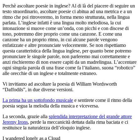
Perchè ascoltare poesie in inglese? Al di là del piacere di seguire un
testo straordinario, ascoltare poesie ci abitua ad una metrica e a un
ritmo che poi ritroveremo, in forma meno strutturata, nella lingua
parlata. L’inglese infatti è una lingua molto melodiosa, la cui
intonazione si muove come un’onda, con picchi e con discese di
tono, potremmo dire proprio come una canzone. E come una
canzone ha un proprio ritmo, in cui alcune parole vengono
enfatizzate e altre pronunciate velocemente. Se non rispettiamo
questa caratteristica della lingua inglese, per quanto bene potremo
pronunciare le singole parole, non parleremo mai correttamente e
anzi rischieremo di non essere capiti da un madrelingua. L’accentare
ogni singola parola di una frase come fa l’italiano, suona “robotico”
alle orecchie di un inglese e totalmente estraneo.
Vi invitiamo ad ascoltare la poesia di William Wordsworth
“Daffodils”, in due diverse versioni.
La prima ha un sottofondo musicale
e sentirete come il ritmo della
poesia segua la melodia della musica e viceversa.
La seconda, grazie alla
splendida interpretazione del grande attore
Jeremy Irons
, perde la meccanicità dettata dalla rima baciata e ci
restituisce la naturalezza dell’eloquio inglese.
I wandered lonely as a Cloud