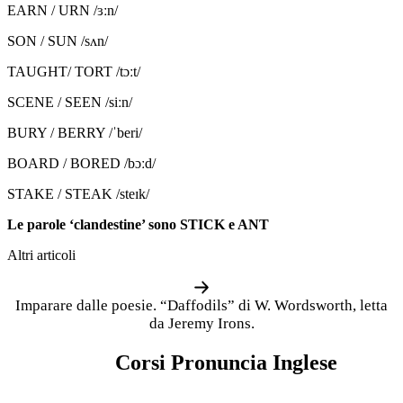
EARN / URN /ɜːn/
SON / SUN /sʌn/
TAUGHT/ TORT /tɔːt/
SCENE / SEEN /siːn/
BURY / BERRY /ˈberi/
BOARD / BORED /bɔːd/
STAKE / STEAK /steɪk/
Le parole ‘clandestine’ sono STICK e ANT
Altri articoli
Imparare dalle poesie. “Daffodils” di W. Wordsworth, letta
da Jeremy Irons.
Corsi Pronuncia Inglese