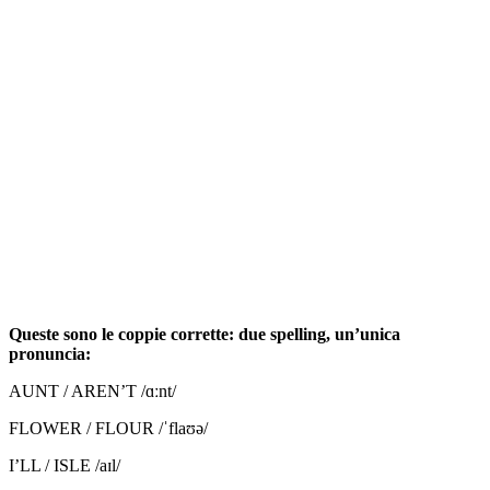
Queste sono le coppie corrette: due spelling, un’unica
pronuncia:
AUNT / AREN’T /ɑːnt/
FLOWER / FLOUR /ˈflaʊə/
I’LL / ISLE /aɪl/